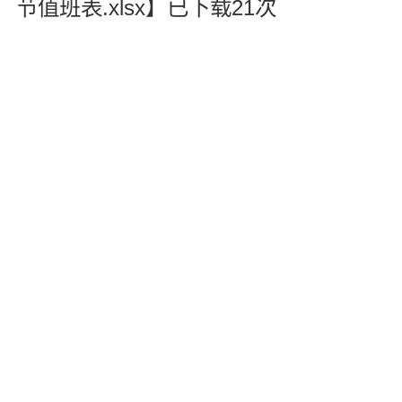
节值班表.xlsx
】已下载
21
次